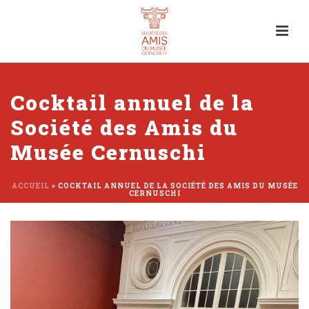
Cocktail annuel de la
Société des Amis du
Musée Cernuschi
ACCUEIL
»
COCKTAIL ANNUEL DE LA SOCIÉTÉ DES AMIS DU MUSÉE
CERNUSCHI