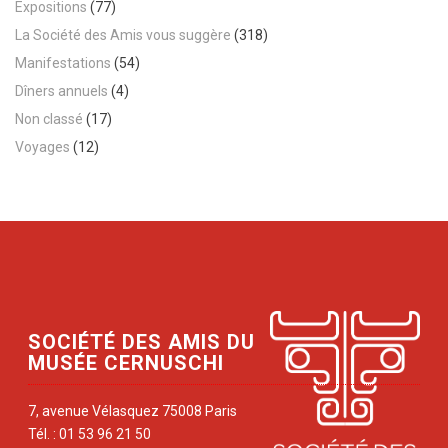
Expositions
(77)
La Société des Amis vous suggère
(318)
Manifestations
(54)
Dîners annuels
(4)
Non classé
(17)
Voyages
(12)
SOCIÉTÉ DES AMIS DU
MUSÉE CERNUSCHI
7, avenue Vélasquez 75008 Paris
Tél. : 01 53 96 21 50