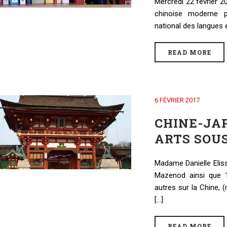
Mercredi 22 février 20
chinoise moderne pa
national des langues et 
READ MORE
6 FÉVRIER 2017
CHINE-JAP
ARTS SOU
Madame Danielle Eliss
Mazenod ainsi que 
autres sur la Chine, 
[...]
READ MORE