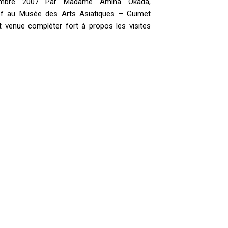
embre 2007 Par Madame Amina Okada,
ef au Musée des Arts Asiatiques – Guimet
 venue compléter fort à propos les visites