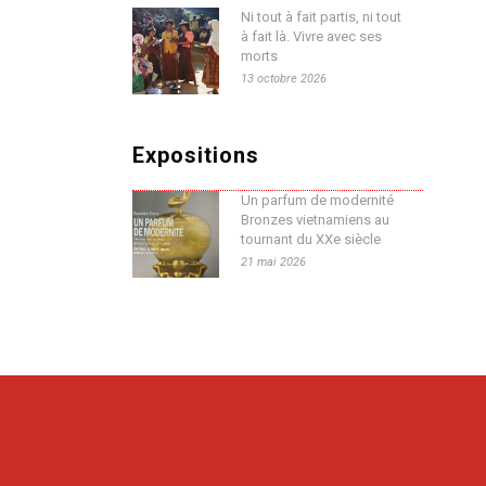
Ni tout à fait partis, ni tout
à fait là. Vivre avec ses
morts
13 octobre 2026
Expositions
Un parfum de modernité
Bronzes vietnamiens au
tournant du XXe siècle
21 mai 2026