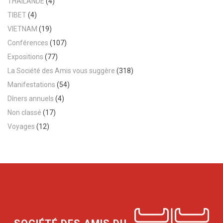
THAILANDE
(4)
TIBET
(4)
VIETNAM
(19)
Conférences
(107)
Expositions
(77)
La Société des Amis vous suggère
(318)
Manifestations
(54)
Dîners annuels
(4)
Non classé
(17)
Voyages
(12)