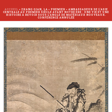
ACCUEIL
»
ZHANG QIAN, LA « PREMIER » AMBASSADEUR DE L’ASIE
CENTRALE AU PREMIER SIÈCLE AVANT NOTRE ÈRE : UNE VIE ET UNE
HISTOIRE À REVOIR SOUS L’ANGLE DE MATÉRIAUX NOUVEAUX.
CONFÉRENCE ANNULÉE