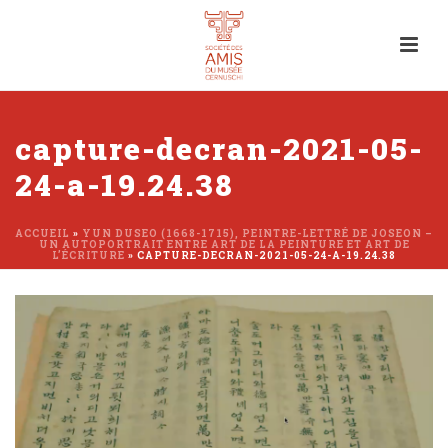
capture-decran-2021-05-
24-a-19.24.38
ACCUEIL
»
YUN DUSEO (1668-1715), PEINTRE-LETTRÉ DE JOSEON –
UN AUTOPORTRAIT ENTRE ART DE LA PEINTURE ET ART DE
L’ÉCRITURE
»
CAPTURE-DECRAN-2021-05-24-A-19.24.38