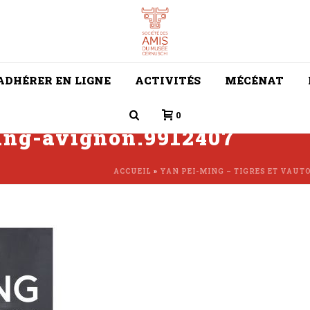
ADHÉRER EN LIGNE
ACTIVITÉS
MÉCÉNAT
0
ing-avignon.9912407
ACCUEIL
»
YAN PEI-MING – TIGRES ET VAUT