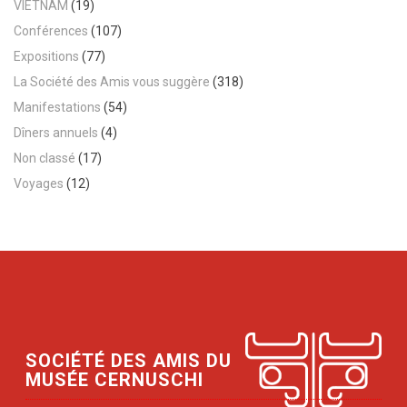
VIETNAM
(19)
Conférences
(107)
Expositions
(77)
La Société des Amis vous suggère
(318)
Manifestations
(54)
Dîners annuels
(4)
Non classé
(17)
Voyages
(12)
SOCIÉTÉ DES AMIS DU
MUSÉE CERNUSCHI