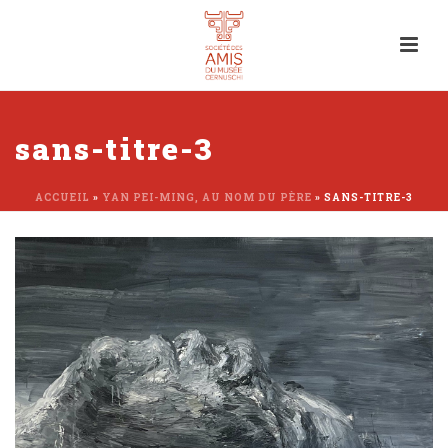
sans-titre-3
ACCUEIL
»
YAN PEI-MING, AU NOM DU PÈRE
»
SANS-TITRE-3