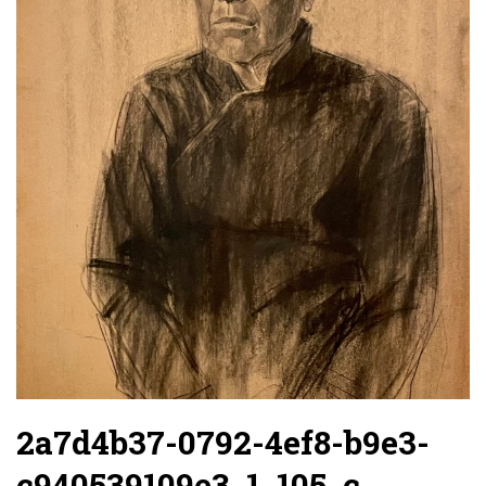
2a7d4b37-0792-4ef8-b9e3-
c940539109e3_1_105_c