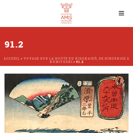
91.2
ACCUEIL
»
VOYAGE SUR LA ROUTE DU KISOKAIDŌ, DE HIROSHIGE À
KUNIYOSHI
»
91.2