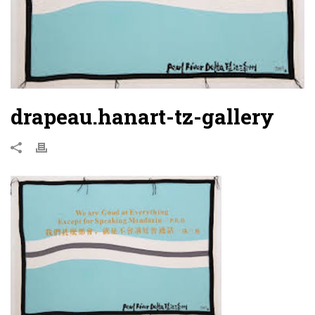
drapeau.hanart-tz-gallery