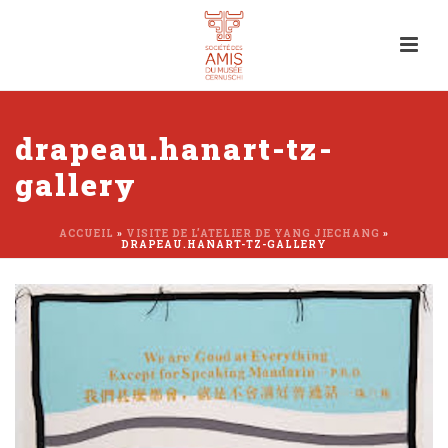
drapeau.hanart-tz-
gallery
ACCUEIL
»
VISITE DE L’ATELIER DE YANG JIECHANG
»
DRAPEAU.HANART-TZ-GALLERY