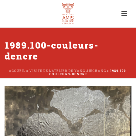
1989.100-couleurs-
dencre
ACCUEIL
»
VISITE DE L’ATELIER DE YANG JIECHANG
»
1989.100-
COULEURS-DENCRE