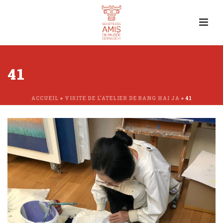
41
ACCUEIL
»
VISITE DE L’ATELIER DE BANG HAI JA
»
41