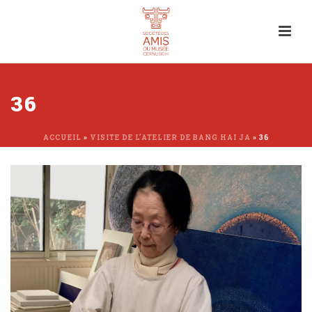
36
ACCUEIL
»
VISITE DE L’ATELIER DE BANG HAI JA
»
36