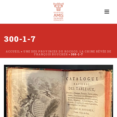
300-1-7
ACCUEIL
»
UNE DES PROVINCES DU ROCOCO. LA CHINE RÊVÉE DE
FRANÇOIS BOUCHER
»
300-1-7