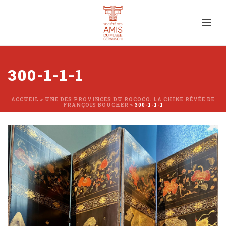
300-1-1-1
ACCUEIL
»
UNE DES PROVINCES DU ROCOCO. LA CHINE RÊVÉE DE
FRANÇOIS BOUCHER
»
300-1-1-1