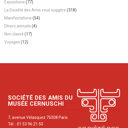
Expositions
(77)
La Société des Amis vous suggère
(318)
Manifestations
(54)
Dîners annuels
(4)
Non classé
(17)
Voyages
(12)
SOCIÉTÉ DES AMIS DU
MUSÉE CERNUSCHI
7, avenue Vélasquez 75008 Paris
Tél. : 01 53 96 21 50