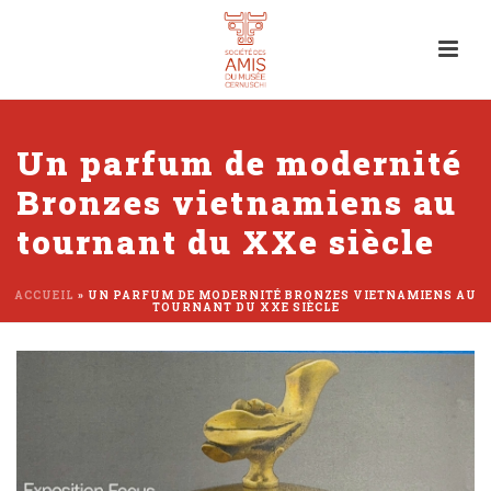
Un parfum de modernité
Bronzes vietnamiens au
tournant du XXe siècle
ACCUEIL
»
UN PARFUM DE MODERNITÉ BRONZES VIETNAMIENS AU
TOURNANT DU XXE SIÈCLE