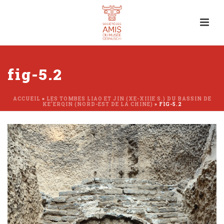
fig-5.2
ACCUEIL
»
LES TOMBES LIAO ET JIN (XE-XIIIE S.) DU BASSIN DE
KE’ERQIN (NORD-EST DE LA CHINE)
»
FIG-5.2