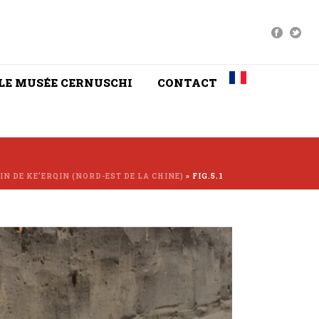
LE MUSÉE CERNUSCHI
CONTACT
SIN DE KE’ERQIN (NORD-EST DE LA CHINE)
»
FIG.5.1