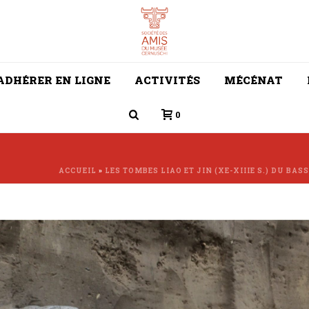
ADHÉRER EN LIGNE
ACTIVITÉS
MÉCÉNAT
0
ACCUEIL
»
LES TOMBES LIAO ET JIN (XE-XIIIE S.) DU BAS