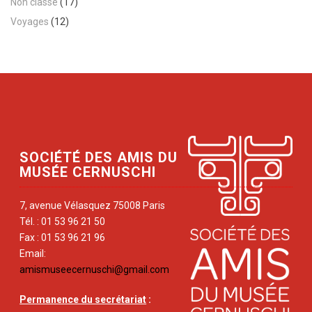
Non classé
(17)
Voyages
(12)
SOCIÉTÉ DES AMIS DU
MUSÉE CERNUSCHI
7, avenue Vélasquez 75008 Paris
Tél. : 01 53 96 21 50
Fax : 01 53 96 21 96
Email:
amismuseecernuschi@gmail.com
Permanence du secrétariat
: