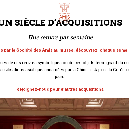
UN SIÈCLE D’ACQUISITIONS
ADHÉRER EN LIGNE
ACTIVITÉS
MÉCÉNAT
Une œuvre par semaine
0
es par la Société des Amis au musée, découvrez chaque semai
iques de ces œuvres symboliques ou de ces objets témoignant du q
 civilisations asiatiques incarnées par la Chine, le Japon , la Corée o
jours.
Rejoignez-nous pour d’autres acquisitions
.