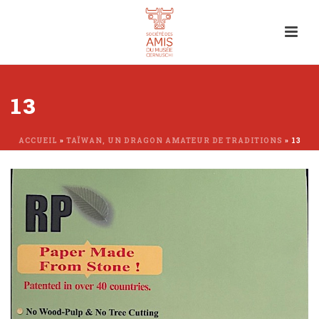
13
ACCUEIL
»
TAÏWAN, UN DRAGON AMATEUR DE TRADITIONS
»
13