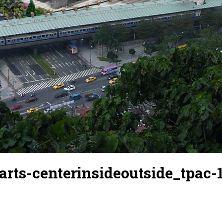
arts-centerinsideoutside_tpac-