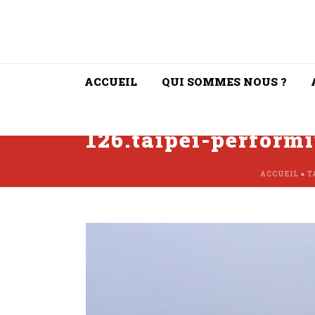
ACCUEIL
QUI SOMMES NOUS ?
126.taipei-perform
ACCUEIL
»
T