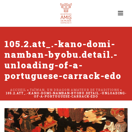
105.2.att_.-kano-domi-
namban-byobu.detail.-
unloading-of-a-
portuguese-carrack-edo
ACCUEIL
»
TAÏWAN, UN DRAGON AMATEUR DE TRADITIONS
»
105.2.ATT_.-KANO-DOMI-NAMBAN-BYOBU.DETAIL.-UNLOADING-
OF-A-PORTUGUESE-CARRACK-EDO