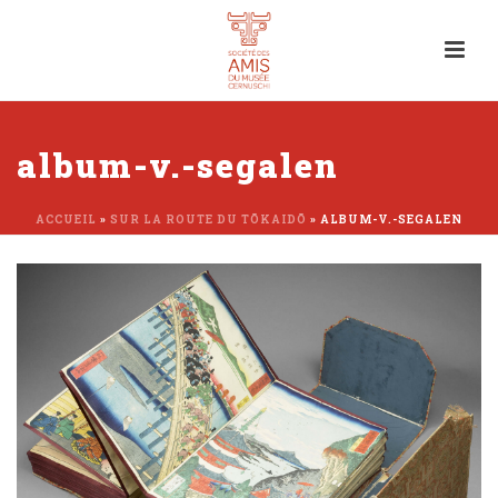
album-v.-segalen
ACCUEIL
»
SUR LA ROUTE DU TŌKAIDŌ
»
ALBUM-V.-SEGALEN