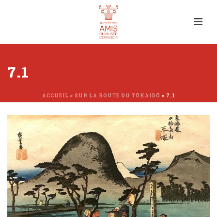
7.1
ACCUEIL
»
SUR LA ROUTE DU TŌKAIDŌ
»
7.1