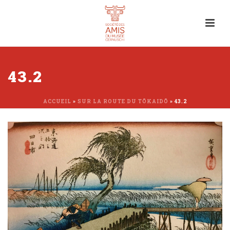
43.2
ACCUEIL
»
SUR LA ROUTE DU TŌKAIDŌ
»
43.2