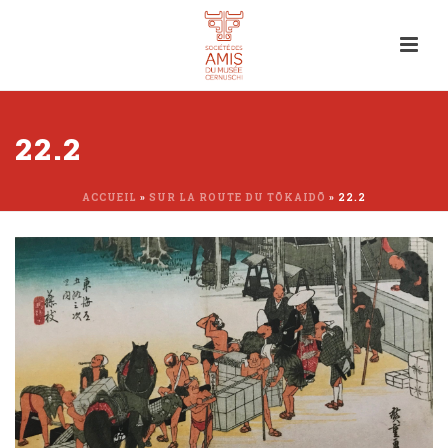
22.2
ACCUEIL
»
SUR LA ROUTE DU TŌKAIDŌ
»
22.2