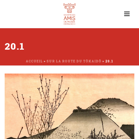
20.1
ACCUEIL
»
SUR LA ROUTE DU TŌKAIDŌ
»
20.1