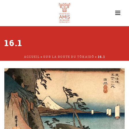
16.1
ACCUEIL
»
SUR LA ROUTE DU TŌKAIDŌ
»
16.1