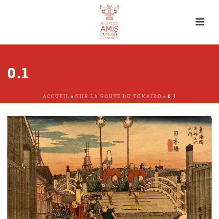
0.1
ACCUEIL
»
SUR LA ROUTE DU TŌKAIDŌ
»
0.1