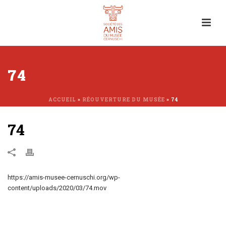
74
ACCUEIL
»
RÉOUVERTURE DU MUSÉE
»
74
74
https://amis-musee-cernuschi.org/wp-
content/uploads/2020/03/74.mov