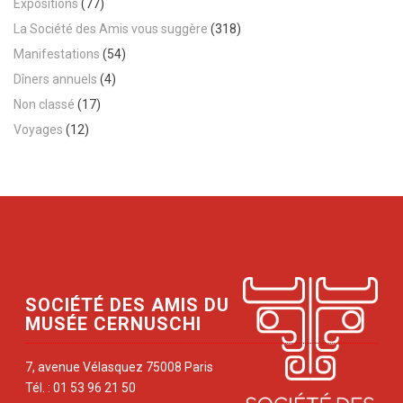
Expositions
(77)
La Société des Amis vous suggère
(318)
Manifestations
(54)
Dîners annuels
(4)
Non classé
(17)
Voyages
(12)
SOCIÉTÉ DES AMIS DU
MUSÉE CERNUSCHI
7, avenue Vélasquez 75008 Paris
Tél. : 01 53 96 21 50