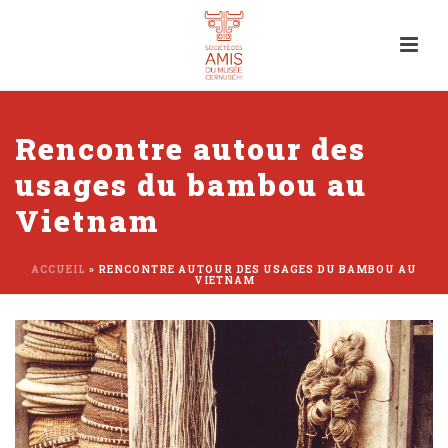
Rencontre autour des
usages du bambou au
Vietnam
ACCUEIL
»
RENCONTRE AUTOUR DES USAGES DU BAMBOU AU
VIETNAM