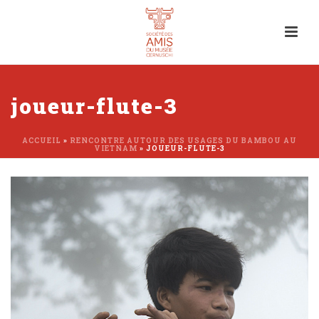
joueur-flute-3
ACCUEIL
»
RENCONTRE AUTOUR DES USAGES DU BAMBOU AU
VIETNAM
»
JOUEUR-FLUTE-3