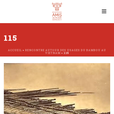
115
ACCUEIL
»
RENCONTRE AUTOUR DES USAGES DU BAMBOU AU
VIETNAM
»
115