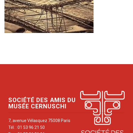
SOCIÉTÉ DES AMIS DU
MUSÉE CERNUSCHI
7, avenue Vélasquez 75008 Paris
Tél. : 01 53 96 21 50