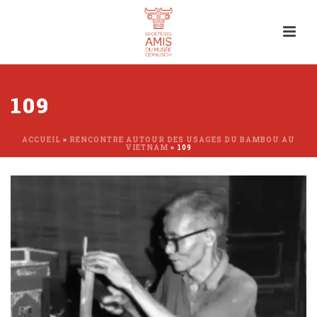
109
ACCUEIL
»
RENCONTRE AUTOUR DES USAGES DU BAMBOU AU
VIETNAM
»
109