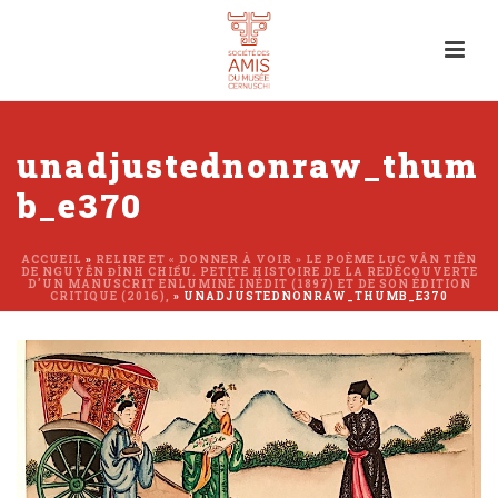
unadjustednonraw_thum
b_e370
ACCUEIL
»
RELIRE ET « DONNER À VOIR » LE POÈME LỤC VÂN TIÊN
DE NGUYỄN ĐÌNH CHIỂU. PETITE HISTOIRE DE LA REDÉCOUVERTE
D’UN MANUSCRIT ENLUMINÉ INÉDIT (1897) ET DE SON ÉDITION
CRITIQUE (2016),
»
UNADJUSTEDNONRAW_THUMB_E370