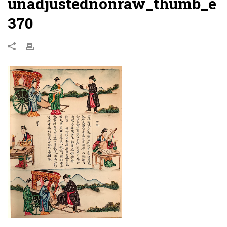
unadjustednonraw_thumb_e
370