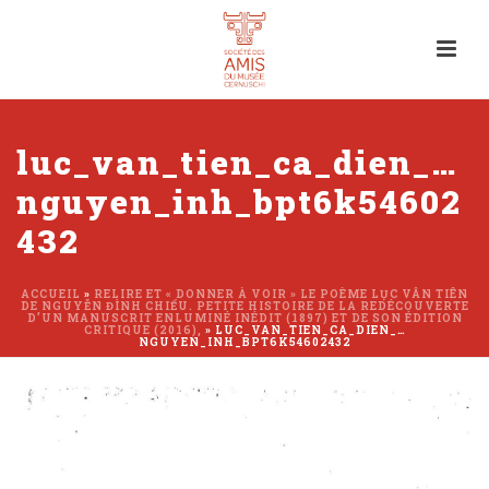
luc_van_tien_ca_dien_…
nguyen_inh_bpt6k54602
432
ACCUEIL
»
RELIRE ET « DONNER À VOIR » LE POÈME LỤC VÂN TIÊN
DE NGUYỄN ĐÌNH CHIỂU. PETITE HISTOIRE DE LA REDÉCOUVERTE
D’UN MANUSCRIT ENLUMINÉ INÉDIT (1897) ET DE SON ÉDITION
CRITIQUE (2016),
»
LUC_VAN_TIEN_CA_DIEN_…
NGUYEN_INH_BPT6K54602432