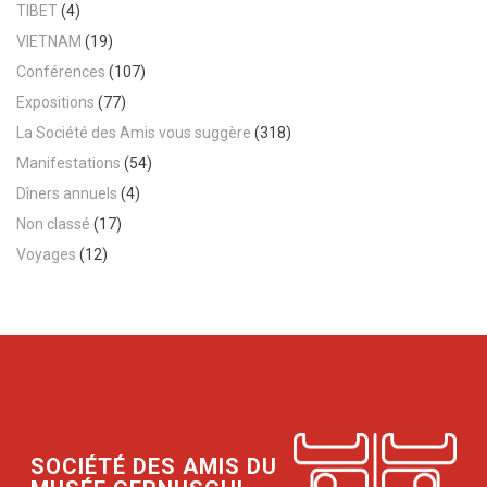
TIBET
(4)
VIETNAM
(19)
Conférences
(107)
Expositions
(77)
La Société des Amis vous suggère
(318)
Manifestations
(54)
Dîners annuels
(4)
Non classé
(17)
Voyages
(12)
SOCIÉTÉ DES AMIS DU