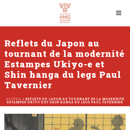
Reflets du Japon au
tournant de la modernité
Estampes Ukiyo-e et
Shin hanga du legs Paul
Tavernier
ACCUEIL
»
REFLETS DU JAPON AU TOURNANT DE LA MODERNITÉ
ESTAMPES UKIYO-E ET SHIN HANGA DU LEGS PAUL TAVERNIER