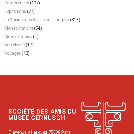
Conférences
(107)
Expositions
(77)
La Société des Amis vous suggère
(318)
Manifestations
(54)
Dîners annuels
(4)
Non classé
(17)
Voyages
(12)
SOCIÉTÉ DES AMIS DU
MUSÉE CERNUSCHI
7, avenue Vélasquez 75008 Paris