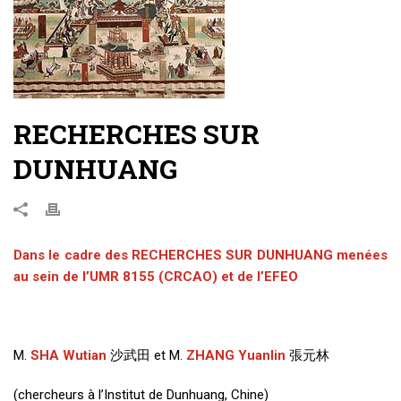
RECHERCHES SUR
DUNHUANG
Dans le cadre des
R
ECHERCHES SUR
D
UNHUANG
menées
au sein de l’UMR 8155 (CRCAO) et de l’EFEO
M.
S
HA
Wutian
沙武田 et M.
Z
HANG
Yuanlin
張元林
(chercheurs à l’Institut de Dunhuang, Chine)