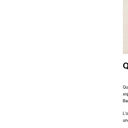
Q
Qu
xi
Ba
L’
un