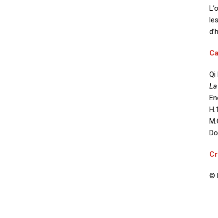
L’
le
d’
Ca
Qi
La
En
H.
M.
Do
Cr
© 