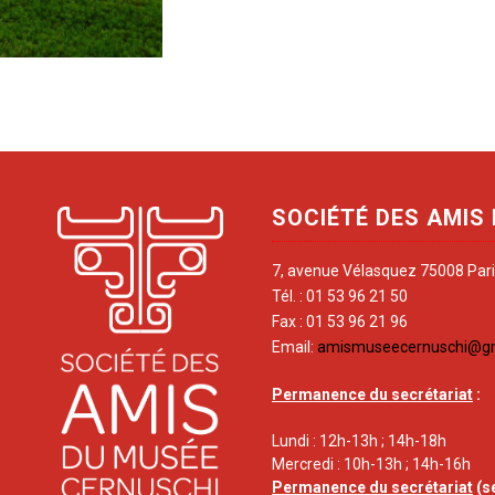
SOCIÉTÉ DES AMIS
7, avenue Vélasquez 75008 Par
Tél. : 01 53 96 21 50
Fax : 01 53 96 21 96
Email:
amismuseecernuschi@g
Permanence du secrétariat
:
Lundi : 12h-13h ; 14h-18h
Mercredi : 10h-13h ; 14h-16h
Permanence du secrétariat
(s