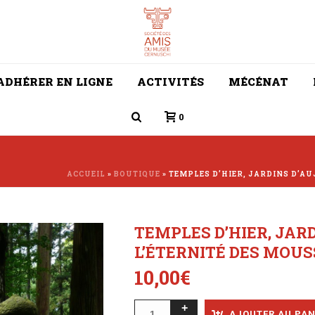
ADHÉRER EN LIGNE
ACTIVITÉS
MÉCÉNAT
0
ACCUEIL
»
BOUTIQUE
»
TEMPLES D’HIER, JARDINS D’AU
TEMPLES D’HIER, JARD
L’ÉTERNITÉ DES MOUS
10,00
€
AJOUTER AU PAN