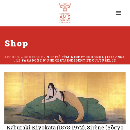
Shop
ACCUEIL
»
BOUTIQUE
»
NUDITÉ FÉMININE ET NIHONGA (1890-1960)
: LE PARADOXE D’UNE CERTAINE IDENTITÉ CULTURELLE
Kaburaki Kiyokata (1878-1972), Sirène (Yōgyo