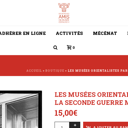
ADHÉRER EN LIGNE
ACTIVITÉS
MÉCÉNAT
0
ACCUEIL
»
BOUTIQUE
»
LES MUSÉES ORIENTALISTES PA
LES MUSÉES ORIENTA
LA SECONDE GUERRE 
15,00
€
AJOUTER AU PAN