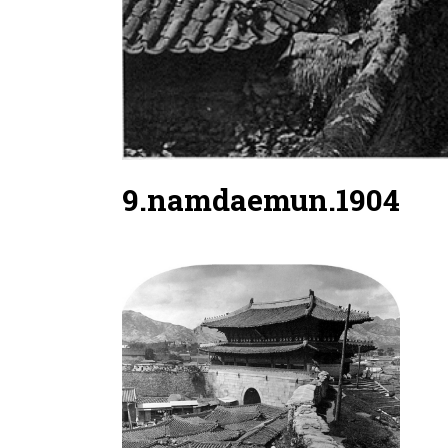
9.namdaemun.1904