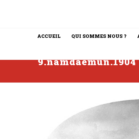
ACCUEIL
QUI SOMMES NOUS ?
9.namdaemun.1904