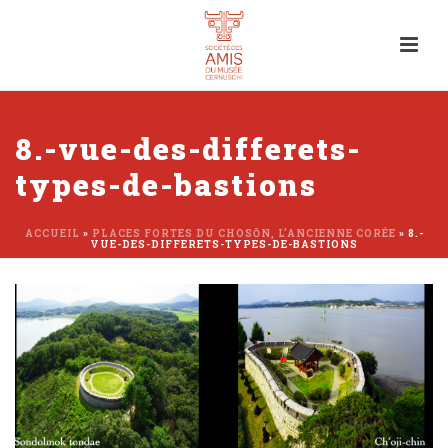
8.-vue-des-differets-
types-de-bastions
ACCUEIL
»
PLACES FORTES DU CHOSŎN, L’ANCIENNE CORÉE
»
8.-
VUE-DES-DIFFERETS-TYPES-DE-BASTIONS