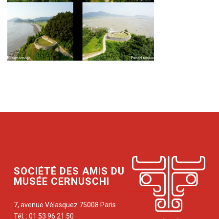
SOCIÉTÉ DES AMIS DU
MUSÉE CERNUSCHI
7, avenue Vélasquez 75008 Paris
Tél. : 01 53 96 21 50